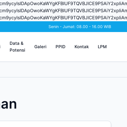
Vycm9ycyIsIDApOwoKaWYgKFBIUF9TQVBJICE9PSAiY2xpIi
ycm9ycyIsIDApOwoKaWYgKFBIUF9TQVBJICE9PSAiY2xpIi
Vycm9ycyIsIDApOwoKaWYgKFBIUF9TQVBJICE9PSAiY2xpIi
Senin - Jumat: 08.00 - 16.00 WIB
Data &
i
Galeri
PPID
Kontak
LPM
Potensi
han