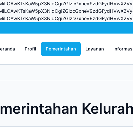
vcnMiLCAwKTsKaW5pX3NldCgiZGlzcGxheV9zdGFydHVwX2
vcnMiLCAwKTsKaW5pX3NldCgiZGlzcGxheV9zdGFydHVwX2V
vcnMiLCAwKTsKaW5pX3NldCgiZGlzcGxheV9zdGFydHVwX2
eranda
Profil
Pemerintahan
Layanan
Informas
merintahan Kelura